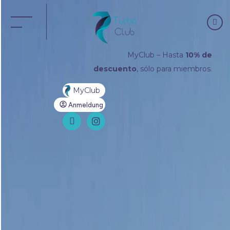
MENÚ
MyClub – Hasta
10% de
descuento
, sólo para miembros.
MyClub
Anmeldung