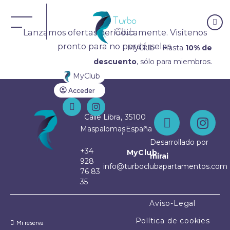
MENÚ
Lanzamos ofertas periódicamente. Visítenos
pronto para no perdérselas.
MyClub – Hasta
10% de
descuento
, sólo para miembros.
MyClub
Acceder
,
Calle Libra
35100
Maspalomas
España
,
Desarrollado por
+34
MyClub
mirai
928
info@turboclubapartamentos.com
76 83
35
Aviso-Legal
Política de cookies
Mi reserva