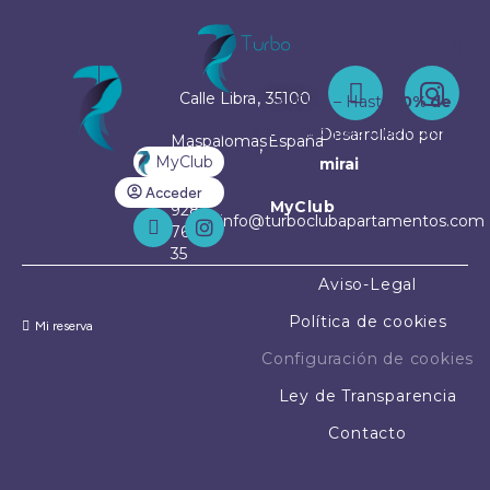
MENÚ
,
Calle Libra
35100
MyClub – Hasta
10% de
descuento
, sólo para miembros.
Desarrollado por
Maspalomas
España
,
MyClub
mirai
+34
Acceder
MyClub
928
info@turboclubapartamentos.com
76 83
35
Aviso-Legal
Política de cookies
Mi reserva
Configuración de cookies
Ley de Transparencia
Contacto