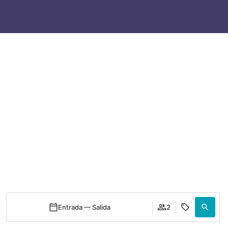
Entrada — Salida
Entrada — Salida
2
2