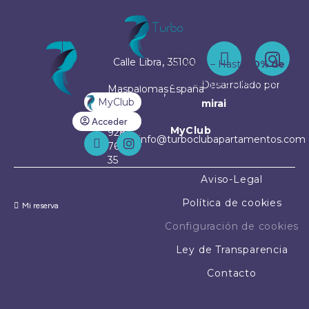
MENÚ
,
Calle Libra
35100
MyClub – Hasta
10% de
descuento
, sólo para miembros.
Desarrollado por
Maspalomas
España
,
MyClub
mirai
+34
Acceder
MyClub
928
info@turboclubapartamentos.com
76 83
35
Aviso-Legal
Política de cookies
Mi reserva
Configuración de cookies
Ley de Transparencia
Contacto