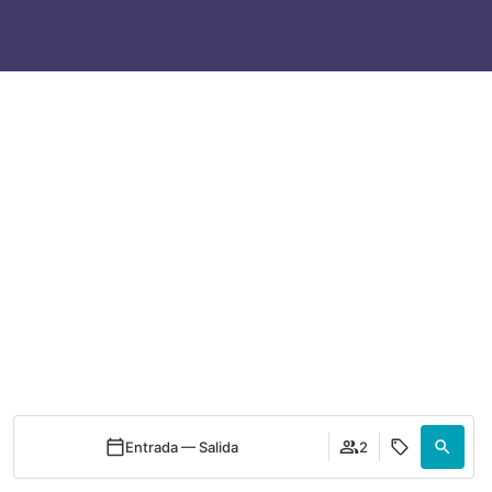
Entrada — Salida
Entrada — Salida
2
2